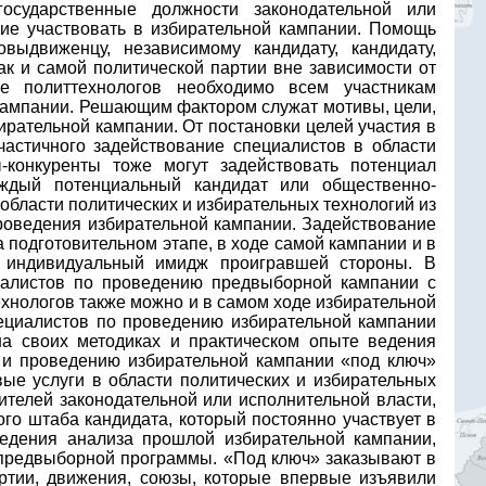
осударственные должности законодательной или
ние участвовать в избирательной кампании. Помощь
выдвиженцу, независимому кандидату, кандидату,
ак и самой политической партии вне зависимости от
е политтехнологов необходимо всем участникам
 кампании. Решающим фактором служат мотивы, цели,
ирательной кампании. От постановки целей участия в
частичного задействование специалистов в области
ы-конкуренты тоже могут задействовать потенциал
аждый потенциальный кандидат или общественно-
области политических и избирательных технологий из
 проведения избирательной кампании. Задействование
 подготовительном этапе, в ходе самой кампании и в
й, индивидуальный имидж проигравшей стороны. В
иалистов по проведению предвыборной кампании с
ехнологов также можно и в самом ходе избирательной
специалистов по проведению избирательной кампании
на своих методиках и практическом опыте ведения
и и проведению избирательной кампании «под ключ»
вые услуги в области политических и избирательных
ителей законодательной или исполнительной власти,
го штаба кандидата, который постоянно участвует в
ведения анализа прошлой избирательной кампании,
и предвыборной программы. «Под ключ» заказывают в
ртии, движения, союзы, которые впервые изъявили