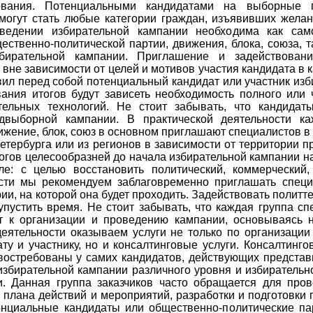
ования. Потенциальными кандидатами на выборные г
могут стать любые категории граждан, изъявивших жела
ведении избирательной кампании необходима как само
ственно-политической партии, движения, блока, союза, т
бирательной кампании. Приглашение и задействовани
 вне зависимости от целей и мотивов участия кандидата в
вил перед собой потенциальный кандидат или участник изб
ания итогов будут зависеть необходимость полного или 
тельных технологий. Не стоит забывать, что кандидат
едвыборной кампании. В практической деятельности к
ижение, блок, союз в основном приглашают специалистов в 
-Петербурга или из регионов в зависимости от территории
гов целесообразней до начала избирательной кампании на
ле: с целью восстановить политический, коммерчески
ости мы рекомендуем заблаговременно приглашать спец
ии, на которой она будет проходить. Задействовать политт
 упустить время. Не стоит забывать, что каждая группа 
т к организации и проведению кампании, основываясь 
еятельности оказываем услуги не только по организаци
ту и участнику, но и консалтинговые услуги. Консалтинго
востребованы у самих кандидатов, действующих представ
избирательной кампании различного уровня и избирательно
и. Данная группа заказчиков часто обращается для про
 плана действий и мероприятий, разработки и подготовк
енциальные кандидаты или общественно-политические па