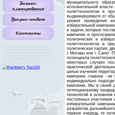
муниципального образ
исполнительной власти 
политтехнологов в про
выдвинувшемуся от обще
уровня проведения из
избирательной кампании
и задачи, которые поста
кампании и прогнозиров
политических и избира
политтехнологов в пр
© Самарская Консультативная Группа
политическая партия, дв
«ПолитКонсалтинг» является авторским
г. Москвы или г. Санкт 
проектом Фонда Социального развития
«Надежда» г.о. Кинель на основании
потенциала политтехноло
Решения правления Фонда № 102/3 от:
23.11.2004 г. и Приказа Президента
некоторых случаях пос
Фонда № 145/4 от: 06.12.2004 г.
практической деятельн
целью изучения территор
кампании, главное - не
индивидуально подходи
кампании. Мы в своей д
потенциальному кандида
технологий в основном 
постоянных участников 
избирательной кампани
разработки дальнейшего
первую очередь те пот