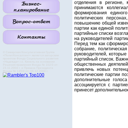
отделения в регионе, 
принимаются коллегиа
формирования единого
политических персонах
повышению общей извест
партии как единой полит
партийные списки возгла
на руководителей парти
Перед тем как сформиро
собрание, политическа
© Самарская Консультативная Группа
руководителей, которые
«ПолитКонсалтинг» является авторским
партийный список. Важн
проектом Фонда Социального развития
«Надежда» г.о. Кинель на основании
общественных деятелей
Решения правления Фонда № 102/3 от:
23.11.2004 г. и Приказа Президента
привлечь новых потенц
Фонда № 145/4 от: 06.12.2004 г.
политические партии по
дополнительные голоса
ассоциируется с парти
принесет дополнительное