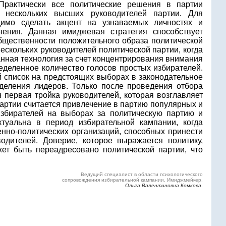
 Практически все политические решения в партии
и нескольких высших руководителей партии. Для
димо сделать акцент на узнаваемых личностях и
нения. Данная имиджевая стратегия способствует
бщественности положительного образа политической
ескольких руководителей политической партии, когда
анная технология за счет концентрирования внимания
еделенное количество голосов простых избирателей.
й список на предстоящих выборах в законодательное
деления лидеров. Только после проведения отбора
 первая тройка руководителей, которая возглавляет
артии считается привлечение в партию популярных и
избирателей на выборах за политическую партию и
туальна в период избирательной кампании, когда
енно-политических организаций, способных принести
одителей. Доверие, которое выражается политику,
ет быть переадресовано политической партии, что
Ведущий специалист в области психологического
сопровождения избирательной кампании. Имиджмейкер.
Ольга Валентиновна Комкова
.