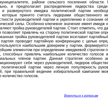
муниципалитете, районе сельского поселения области.
льно, и предполагает распределение лидерства сред
 и развернутого имиджа политической партии необхо
, которые принято считать лидерами общественного м
ности руководителей партии и укреплению в сознании о
ической силы. Особенно ключевое значение имеет имидж н
вляют тройка руководителей партии. Стоит отметить, что д
и позволяет привлечь на сторону политической партии опр
ванная тройка руководителей партии возглавит партийны
я партия проводит партийную конференцию с целью опре
 пользуются наибольшим доверием у партии, формируется
ейшим элементом при определении имиджевой стратегии п
, способных привлечь наибольшее количество голосов 
иальных членов партии. Данная стратегия особенно ак
зиционируют себя через руководителей, лидеров обществ
 политической партии через личную популярность руков
ей, при правильной ведение избирательной кампании мож
 количество голосов.
Вернуться к вопросам